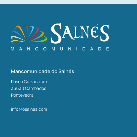
Mancomunidade do Salnés
Paseo Calzada s/n
36630
Cambados
Pontevedra
info@osalnes.com