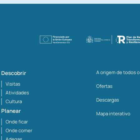
A origem de todos 
Descobrir
Visitas
Ofertas
Atividades
Descargas
Cultura
Planear
Mapa interativo
Onde ficar
Onde comer
Adegas