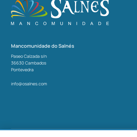
Mancomunidade do Salnés
Paseo Calzada s/n
36630
Cambados
Pontevedra
info@osalnes.com