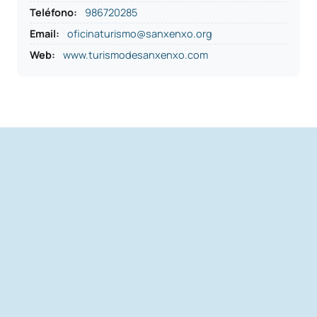
Teléfono
:
986720285
Email:
oficinaturismo@sanxenxo.org
Web:
www.turismodesanxenxo.com