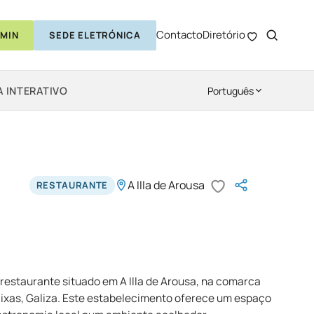
Contacto
Diretório
MIN
SEDE ELETRÓNICA
 INTERATIVO
Português
A Illa de Arousa
RESTAURANTE
m restaurante situado em A Illa de Arousa, na comarca
aixas, Galiza. Este estabelecimento oferece um espaço