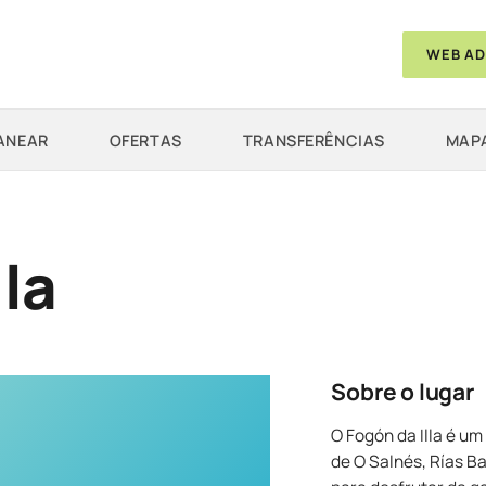
WEB AD
ANEAR
OFERTAS
TRANSFERÊNCIAS
MAPA
lla
Sobre o lugar
O Fogón da Illa é u
de O Salnés, Rías B