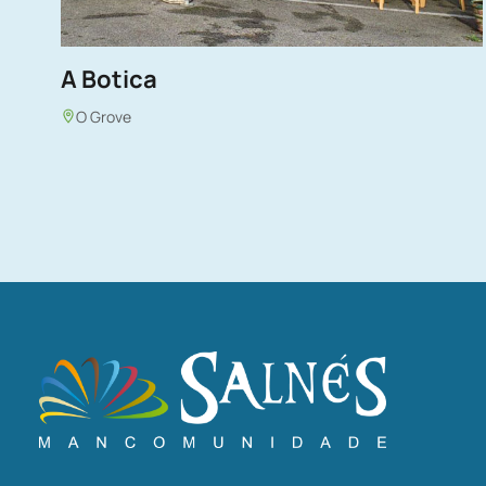
A Botica
O Grove