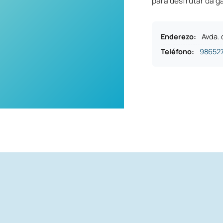
para desfrutar da g
Enderezo
:
Avda. 
Teléfono
:
98652