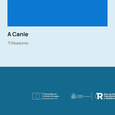
A Canle
Ribadumia