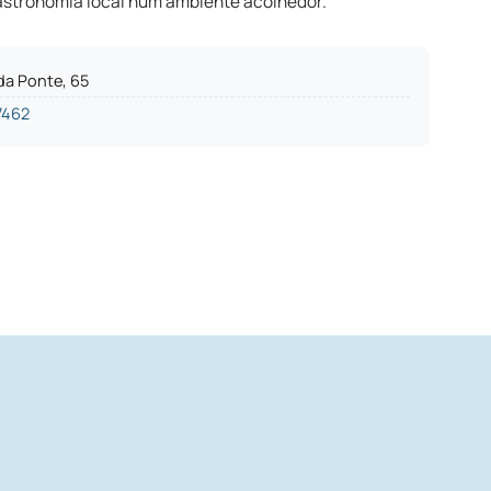
astronomia local num ambiente acolhedor.
da Ponte, 65
7462