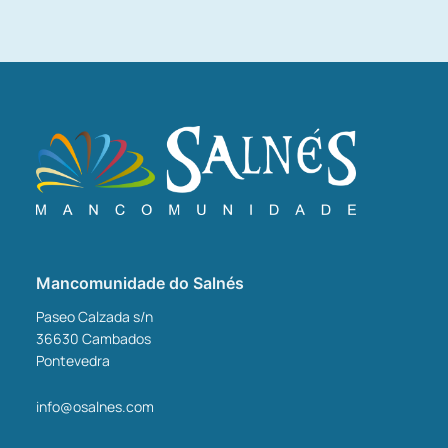
Mancomunidade do Salnés
Paseo Calzada s/n
36630
Cambados
Pontevedra
info@osalnes.com