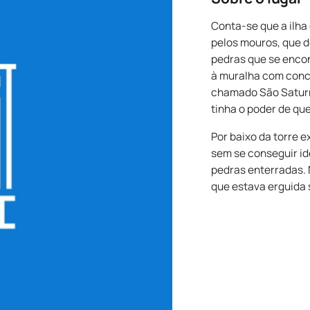
Conta-se que a ilha
pelos mouros, que 
pedras que se enco
à muralha com conch
chamado São Saturni
tinha o poder de qu
Por baixo da torre 
sem se conseguir id
pedras enterradas. 
que estava erguida 