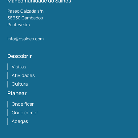
Mancomunidade do Salnés
Paseo Calzada s/n
36630
Cambados
Pontevedra
info@osalnes.com
Descobrir
Visitas
Atividades
Cultura
Planear
Onde ficar
Onde comer
Adegas