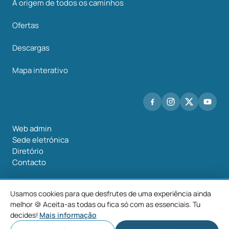
A origem de todos os caminhos
Ofertas
Descargas
Mapa interativo
Web admin
Sede eletrónica
Diretório
Contacto
Usamos cookies para que desfrutes de uma experiência ainda
melhor 🍪 Aceita-as todas ou fica só com as essenciais. Tu
©2026 Mancomunidade O Salnés
decides!
Mais informação
Aviso
Política de
Política de
Configurar