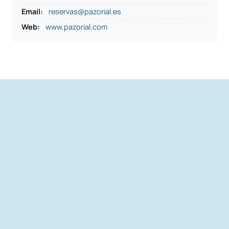
Email:
reservas@pazorial.es
Web:
www.pazorial.com