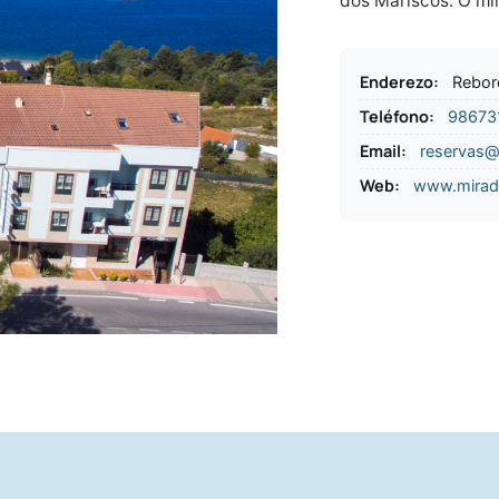
dos Mariscos. O mi
Enderezo
:
Rebor
Teléfono
:
98673
Email:
reservas@
Web:
www.mirad