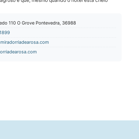
lagroso é que, mesmo quando o hotel está cheio
edo 110 O Grove Pontevedra, 36988
1899
miradorriadearosa.com
orriadearosa.com