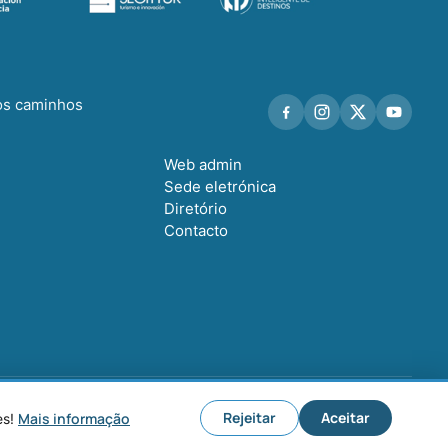
os caminhos
Web admin
Sede eletrónica
Diretório
Contacto
gal
Política de privacidade
Política de cookies
Configurar cookies
Rejeitar
Aceitar
Mais informação
es!