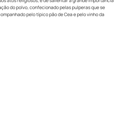
os atos religiosos, é de salientar a grande importância
tação do polvo, confecionado pelas pulperas que se
companhado pelo típico pão de Cea e pelo vinho da