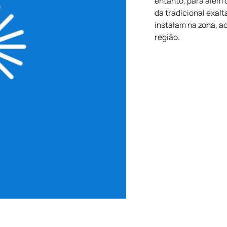
entanto, para além d
da tradicional exal
instalam na zona, a
região.