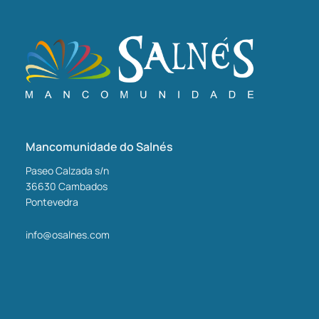
Mancomunidade do Salnés
Paseo Calzada s/n
36630
Cambados
Pontevedra
info@osalnes.com