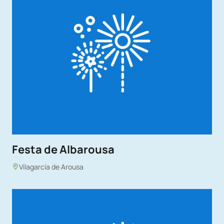
Festa de Albarousa
Vilagarcía de Arousa