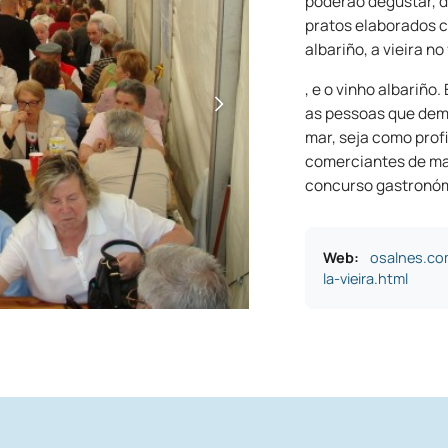
poderão degustar, d
pratos elaborados c
albariño, a vieira no
, e o vinho albariño
as pessoas que demo
mar, seja como pro
comerciantes de ma
concurso gastronóm
Web:
osalnes.com
la-vieira.html