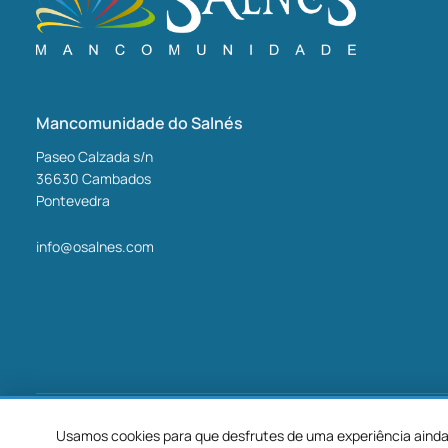
Mancomunidade do Salnés
Paseo Calzada s/n
36630
Cambados
Pontevedra
info@osalnes.com
©2026 Mancomunidade O Salnés
Usamos cookies para que desfrutes de uma experiência ainda 