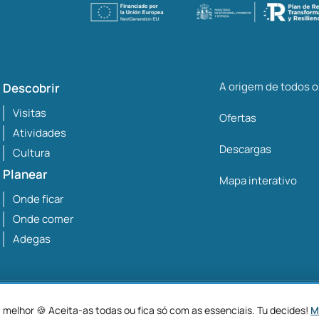
A origem de todos 
Descobrir
Visitas
Ofertas
Atividades
Descargas
Cultura
Planear
Mapa interativo
Onde ficar
Onde comer
Adegas
Aviso
melhor 🍪 Aceita-as todas ou fica só com as essenciais. Tu decides!
M