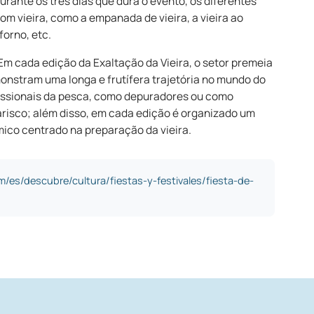
urante os três dias que dura o evento, os diferentes
om vieira, como a empanada de vieira, a vieira ao
 forno, etc.
. Em cada edição da Exaltação da Vieira, o setor premeia
nstram uma longa e frutífera trajetória no mundo do
fissionais da pesca, como depuradores ou como
risco; além disso, em cada edição é organizado um
ico centrado na preparação da vieira.
/es/descubre/cultura/fiestas-y-festivales/fiesta-de-