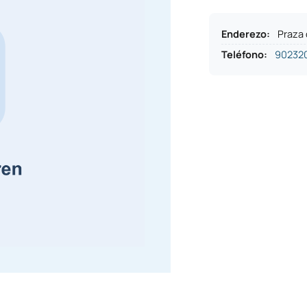
Enderezo
:
Praza 
Teléfono
:
90232