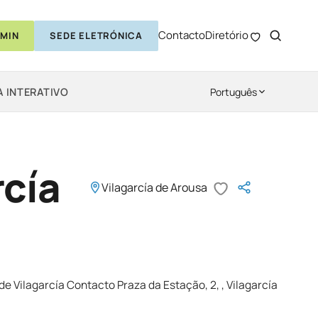
Contacto
Diretório
MIN
SEDE ELETRÓNICA
 INTERATIVO
Português
rcía
Vilagarcía de Arousa
de Vilagarcía Contacto Praza da Estação, 2, , Vilagarcía