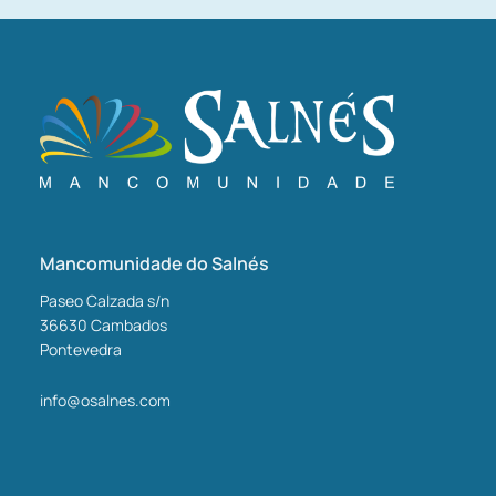
Mancomunidade do Salnés
Paseo Calzada s/n
36630
Cambados
Pontevedra
info@osalnes.com