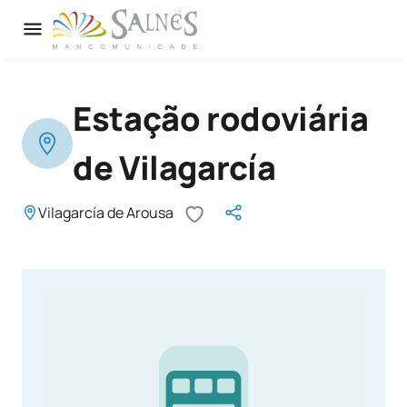
Estação rodoviária
de Vilagarcía
Vilagarcía de Arousa