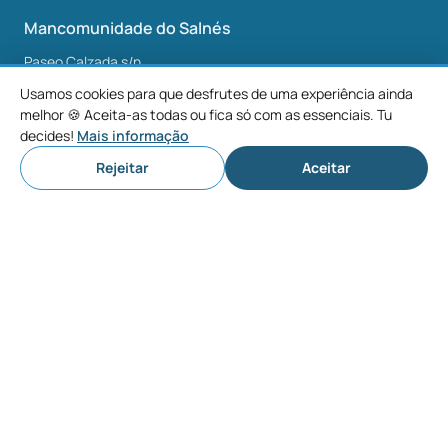
Mancomunidade do Salnés
Paseo Calzada s/n
36630
Cambados
Usamos cookies para que desfrutes de uma experiência ainda
Pontevedra
melhor 🍪 Aceita-as todas ou fica só com as essenciais. Tu
decides!
Mais informação
info@osalnes.com
Rejeitar
Aceitar
Descobrir
Visitas
Atividades
Cultura
Planear
Onde ficar
Onde comer
Adegas