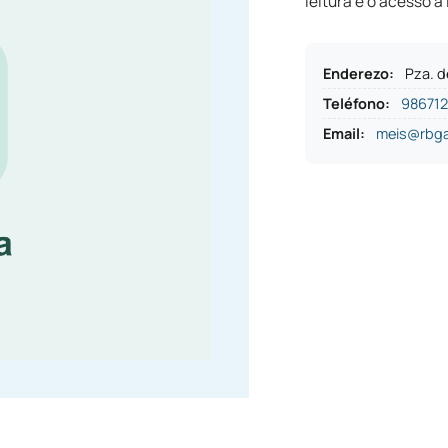
leitura e o acesso 
Enderezo
:
Pza. d
Teléfono
:
98671
Email:
meis@rbgal