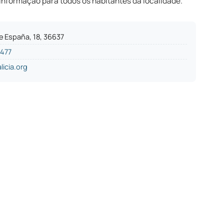
à informação para todos os habitantes da localidade.
e España, 18, 36637
2477
icia.org