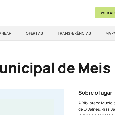
WEB AD
ANEAR
OFERTAS
TRANSFERÊNCIAS
MAPA
unicipal de Meis
Sobre o lugar
A Biblioteca Munici
de O Salnés, Rías B