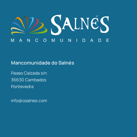
Mancomunidade do Salnés
Paseo Calzada s/n
36630
Cambados
Pontevedra
info@osalnes.com