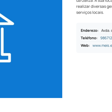
da Galiza. A sua lo
realizar diversas g
serviços locais.
Enderezo
:
Avda.
Teléfono
:
98671
Web:
www.meis.