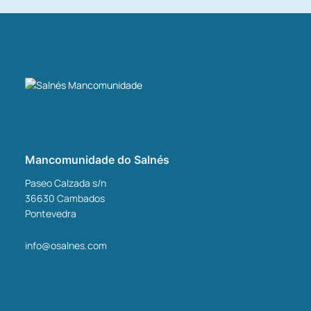
Mancomunidade do Salnés
Paseo Calzada s/n
36630
Cambados
Pontevedra
info@osalnes.com