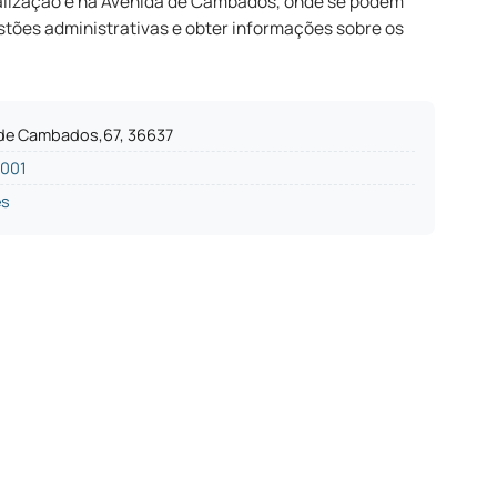
calização é na Avenida de Cambados, onde se podem
estões administrativas e obter informações sobre os
 de Cambados,67, 36637
2001
es