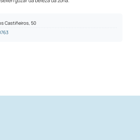
sexen gozar da beleza da zona.
s Castiñeiros, 50
0763