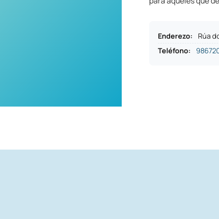
para aqueles que de
Enderezo
:
Rúa do
Teléfono
:
98672