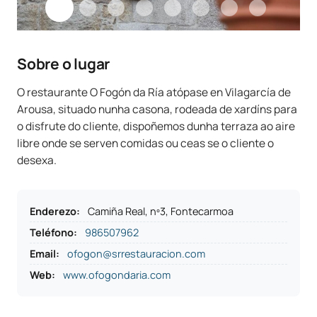
Sobre o lugar
O restaurante O Fogón da Ría atópase en Vilagarcía de
Arousa, situado nunha casona, rodeada de xardíns para
o disfrute do cliente, dispoñemos dunha terraza ao aire
libre onde se serven comidas ou ceas se o cliente o
desexa.
Enderezo
:
Camiña Real, nº3, Fontecarmoa
Teléfono
:
986507962
Email:
ofogon@srrestauracion.com
Web:
www.ofogondaria.com