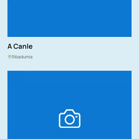
A Canle
Ribadumia