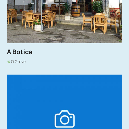
A Botica
O Grove