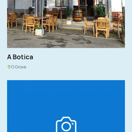
A Botica
O Grove