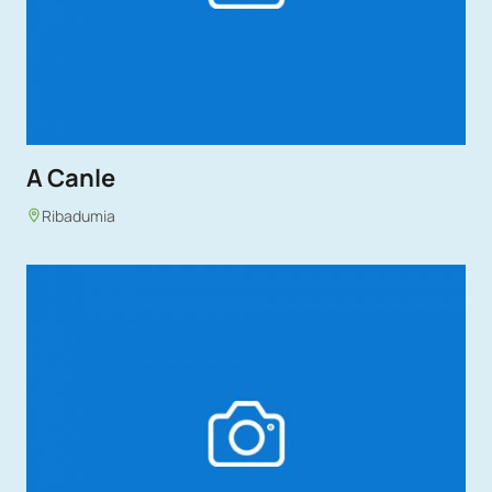
A Canle
Ribadumia