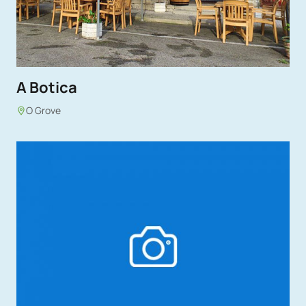
A Botica
O Grove