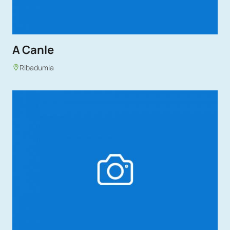
A Canle
Ribadumia