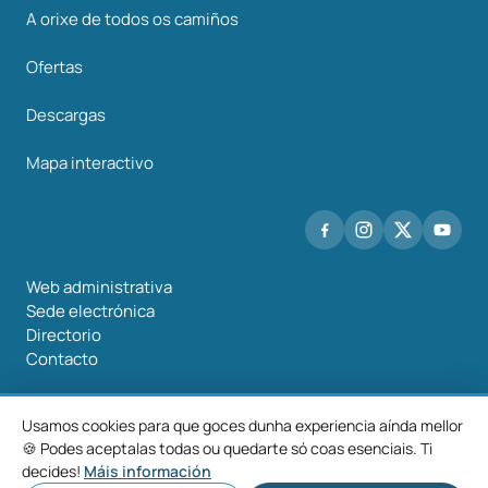
A orixe de todos os camiños
Ofertas
Descargas
Mapa interactivo
Web administrativa
Sede electrónica
Directorio
Contacto
Usamos cookies para que goces dunha experiencia aínda mellor
🍪 Podes aceptalas todas ou quedarte só coas esenciais. Ti
©2026 Mancomunidade O Salnés
decides!
Máis información
Aviso
Política de
Política de
Configurar