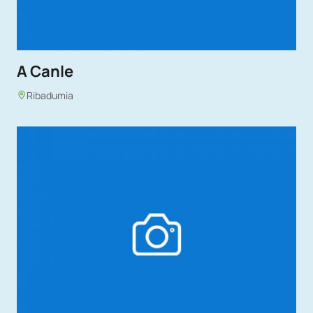
A Canle
Ribadumia