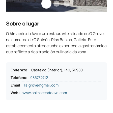
Sobre o lugar
O Almacén do Avó é un restaurante situado en O Grove,
na comarca de O Salnés, Rías Baixas, Galicia. Este
establecemento ofrece unha experiencia gastronómica
que reflicte a rica tradición culinaria da zona.
Enderezo
:
Castelao (Interior), 149, 36980
Teléfono
:
986732712
Email:
lis.grove@gmail.com
Web:
www.oalmacendoavo.com