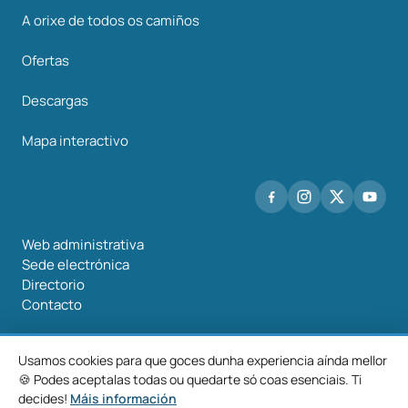
A orixe de todos os camiños
Ofertas
Descargas
Mapa interactivo
Web administrativa
Sede electrónica
Directorio
Contacto
Usamos cookies para que goces dunha experiencia aínda mellor
🍪 Podes aceptalas todas ou quedarte só coas esenciais. Ti
©2026 Mancomunidade O Salnés
decides!
Máis información
Aviso
Política de
Política de