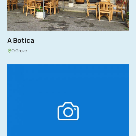
A Botica
O Grove