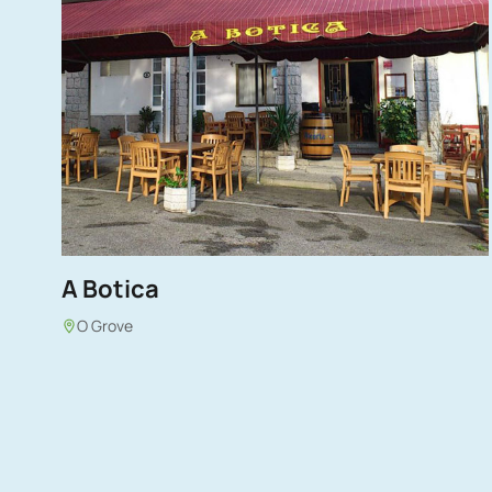
A Botica
O Grove