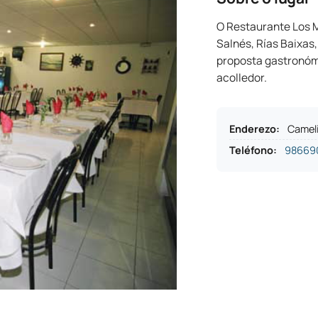
O Restaurante Los 
Salnés, Rías Baixas
proposta gastronómi
acolledor.
Enderezo
:
Cameli
Teléfono
:
98669