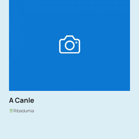
A Canle
Ribadumia