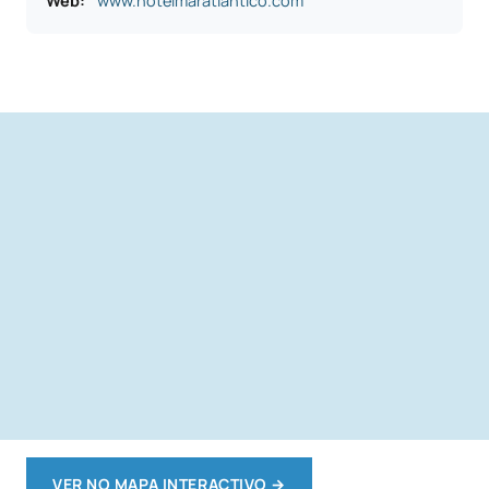
Web:
www.hotelmaratlantico.com
VER NO MAPA INTERACTIVO
→