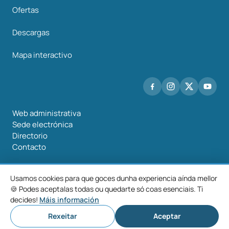
Ofertas
Descargas
Mapa interactivo
Web administrativa
Sede electrónica
Directorio
Contacto
Usamos cookies para que goces dunha experiencia aínda mellor
🍪 Podes aceptalas todas ou quedarte só coas esenciais. Ti
©2026 Mancomunidade O Salnés
decides!
Máis información
Aviso
Política de
Política de
Configurar
legal
privacidade
cookies
cookies
Rexeitar
Aceptar