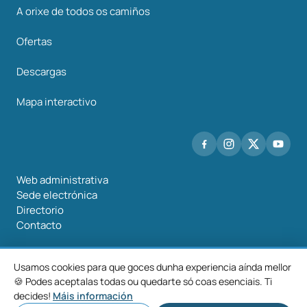
A orixe de todos os camiños
Ofertas
Descargas
Mapa interactivo
Web administrativa
Sede electrónica
Directorio
Contacto
Usamos cookies para que goces dunha experiencia aínda mellor
🍪 Podes aceptalas todas ou quedarte só coas esenciais. Ti
©2026 Mancomunidade O Salnés
decides!
Máis información
Aviso
Política de
Política de
Configurar