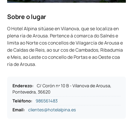
Sobre o lugar
O Hotel Alpina sitúase en Vilanova, que se localiza en
plena ría de Arousa. Pertence á comarca do Salnés e
limita ao Norte cos concellos de Vilagarcía de Arousa e
de Caldas de Reis, ao sur cos de Cambados, Ribadumia
e Meis, ao Leste co concello de Portas e ao Oeste coa
ría de Arousa.
Enderezo
:
C/ Corón nº 10 B - Vilanova de Arousa,
Pontevedra, 36620
Teléfono
:
986561483
Email:
clientes@hotelalpina.es