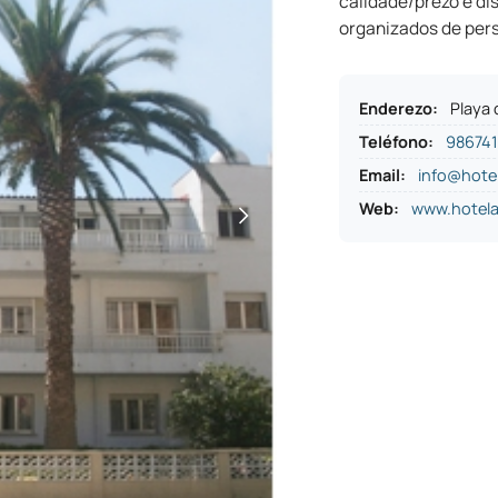
calidade/prezo e di
organizados de per
Enderezo
:
Playa 
Teléfono
:
98674
Email:
info@hote
Web:
www.hotel