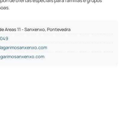
spón de ofertas especiais para familias e grupos
soas.
de Areas 11 - Sanxenxo, Pontevedra
1049
lagarimosanxenxo.com
agarimosanxenxo.com