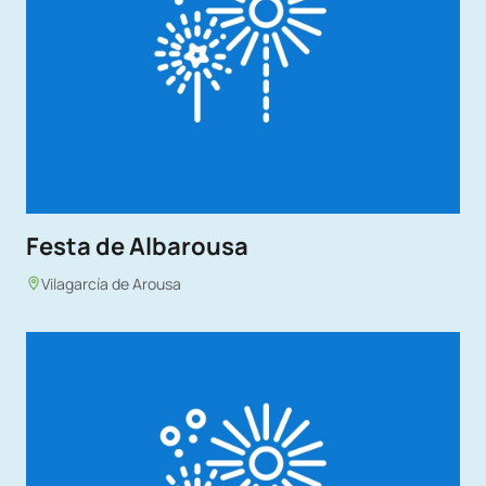
Festa de Albarousa
Vilagarcía de Arousa