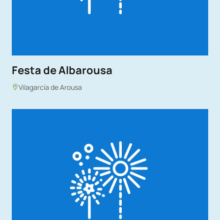
Festa de Albarousa
Vilagarcía de Arousa