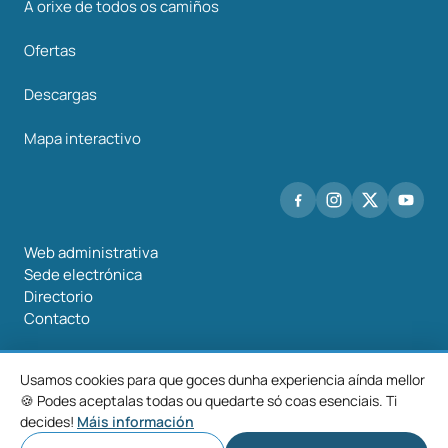
A orixe de todos os camiños
Ofertas
Descargas
Mapa interactivo
Web administrativa
Sede electrónica
Directorio
Contacto
Usamos cookies para que goces dunha experiencia aínda mellor
🍪 Podes aceptalas todas ou quedarte só coas esenciais. Ti
©2026 Mancomunidade O Salnés
decides!
Máis información
Aviso
Política de
Política de
Configurar