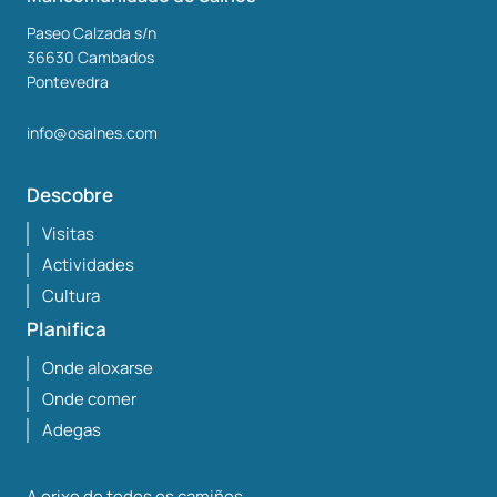
Paseo Calzada s/n
36630
Cambados
Pontevedra
info@osalnes.com
Descobre
Visitas
Actividades
Cultura
Planifica
Onde aloxarse
Onde comer
Adegas
A orixe de todos os camiños