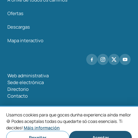
Ofertas
Descargas
Mapa interactivo
Web administrativa
Sede electrónica
Directorio
Contacto
Usamos cookies para que goces dunha experiencia aínda mellor
🍪 Podes aceptalas todas ou quedarte só coas esenciais. Ti
©2026 Mancomunidade O Salnés
decides!
Máis información
Aviso
Política de
Política de
Configurar
legal
privacidade
cookies
cookies
Rexeitar
Aceptar