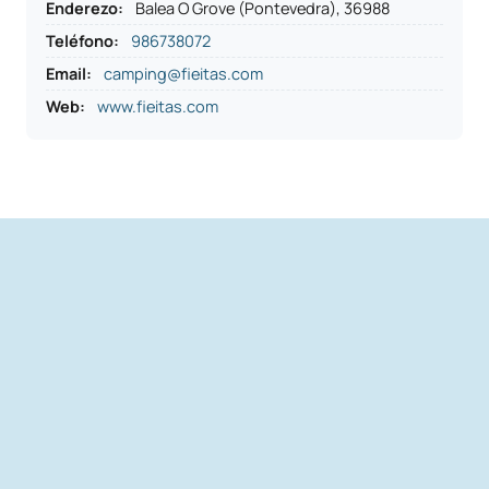
Enderezo
:
Balea O Grove (Pontevedra), 36988
Teléfono
:
986738072
Email:
camping@fieitas.com
Web:
www.fieitas.com