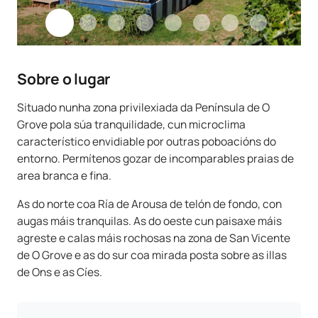
Sobre o lugar
Situado nunha zona privilexiada da Península de O
Grove pola súa tranquilidade, cun microclima
característico envidiable por outras poboacións do
entorno. Permítenos gozar de incomparables praias de
area branca e fina.
As do norte coa Ría de Arousa de telón de fondo, con
augas máis tranquilas. As do oeste cun paisaxe máis
agreste e calas máis rochosas na zona de San Vicente
de O Grove e as do sur coa mirada posta sobre as illas
de Ons e as Cíes.