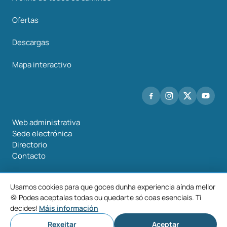
Ofertas
Descargas
Mapa interactivo
Web administrativa
Sede electrónica
Directorio
Contacto
Usamos cookies para que goces dunha experiencia aínda mellor
🍪 Podes aceptalas todas ou quedarte só coas esenciais. Ti
©2026 Mancomunidade O Salnés
decides!
Máis información
Aviso
Política de
Política de
Configurar
legal
privacidade
cookies
cookies
Rexeitar
Aceptar