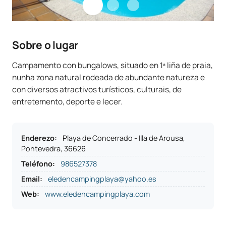
Sobre o lugar
Campamento con bungalows, situado en 1ª liña de praia,
nunha zona natural rodeada de abundante natureza e
con diversos atractivos turísticos, culturais, de
entretemento, deporte e lecer.
Enderezo
:
Playa de Concerrado - Illa de Arousa,
Pontevedra, 36626
Teléfono
:
986527378
Email:
eledencampingplaya@yahoo.es
Web:
www.eledencampingplaya.com