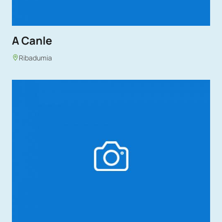
A Canle
Ribadumia