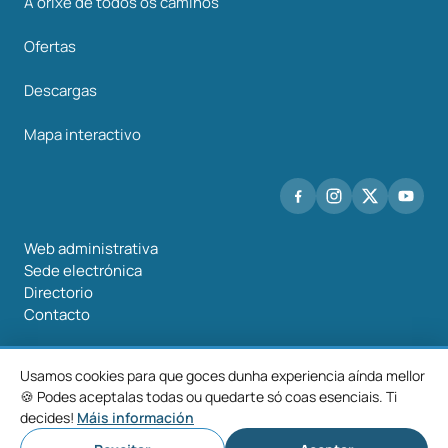
A orixe de todos os camiños
Ofertas
Descargas
Mapa interactivo
Web administrativa
Sede electrónica
Directorio
Contacto
Usamos cookies para que goces dunha experiencia aínda mellor
🍪 Podes aceptalas todas ou quedarte só coas esenciais. Ti
©2026 Mancomunidade O Salnés
decides!
Máis información
Aviso
Política de
Política de
Configurar
legal
privacidade
cookies
cookies