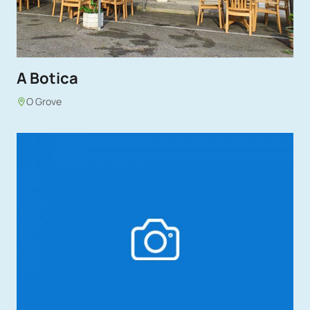
A Botica
O Grove