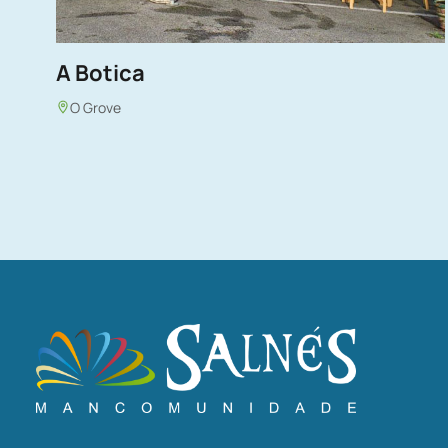
A Botica
O Grove