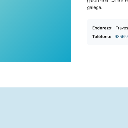
gastronómica nun en
galega.
Enderezo
:
Traves
Teléfono
:
98655