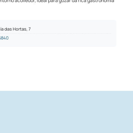
torno acolledor, ideal para gozar da rica gastronomía
ía das Hortas, 7
5840