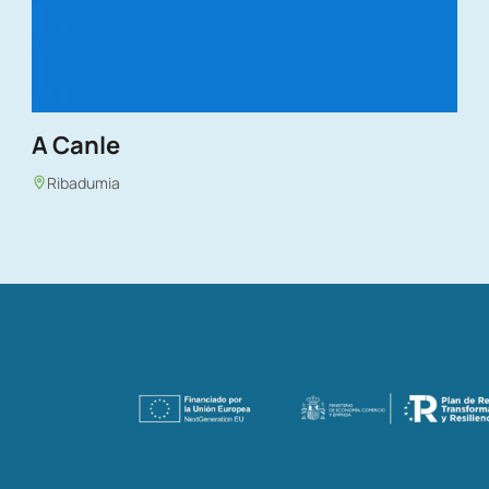
A Canle
Ribadumia