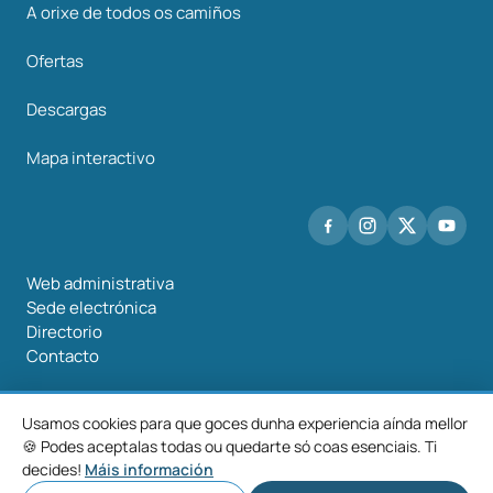
A orixe de todos os camiños
Ofertas
Descargas
Mapa interactivo
Web administrativa
Sede electrónica
Directorio
Contacto
Usamos cookies para que goces dunha experiencia aínda mellor
🍪 Podes aceptalas todas ou quedarte só coas esenciais. Ti
©2026 Mancomunidade O Salnés
decides!
Máis información
Aviso
Política de
Política de
Configurar