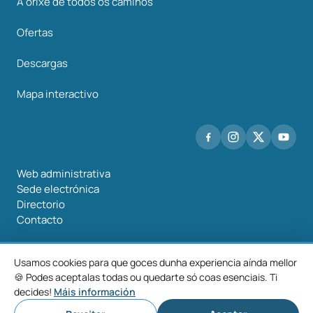
A orixe de todos os camiños
Ofertas
Descargas
Mapa interactivo
Web administrativa
Sede electrónica
Directorio
Contacto
Usamos cookies para que goces dunha experiencia aínda mellor
🍪 Podes aceptalas todas ou quedarte só coas esenciais. Ti
©2026 Mancomunidade O Salnés
decides!
Máis información
Aviso
Política de
Política de
Configurar
legal
privacidade
cookies
cookies