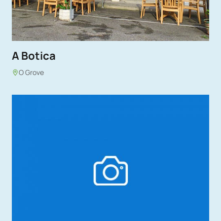
A Botica
O Grove