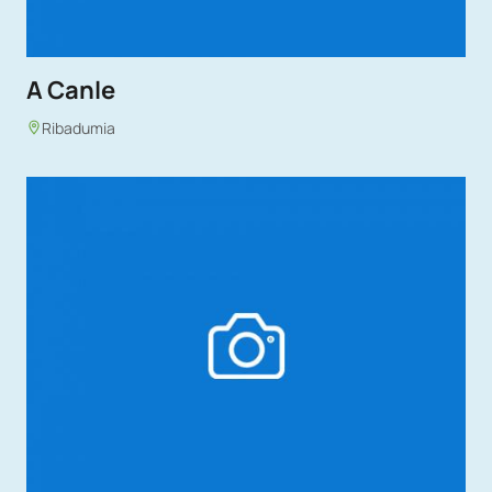
A Canle
Ribadumia