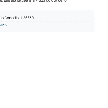
. Elle est située à la Praza do Concello, 1.
do Concello, 1, 36630
4092