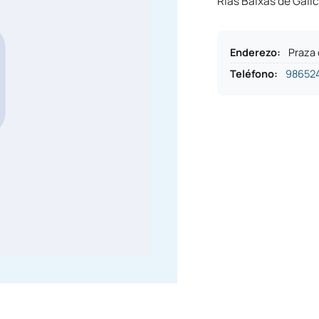
Rías Baixas de Galice
Enderezo
:
Praza 
Teléfono
:
98652