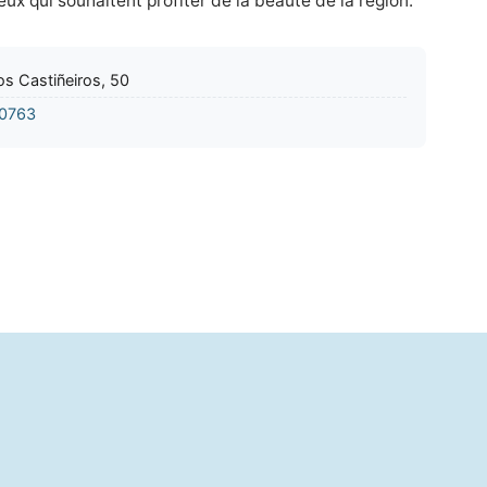
eux qui souhaitent profiter de la beauté de la région.
os Castiñeiros, 50
0763