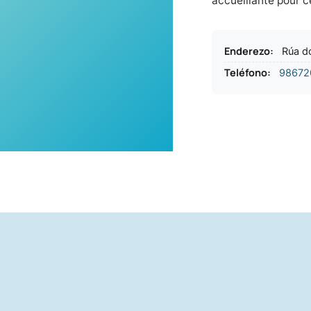
accueillante pour c
Enderezo
:
Rúa d
Teléfono
:
98672