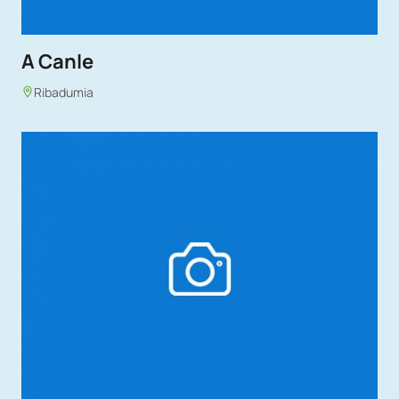
A Canle
Ribadumia