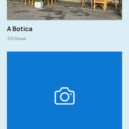
A Botica
O Grove