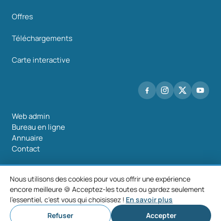
Offres
Téléchargements
Carte interactive
Web admin
Bureau en ligne
Annuaire
Contact
Nous utilisons des cookies pour vous offrir une expérience
encore meilleure 🍪 Acceptez-les toutes ou gardez seulement
©2026 Mancomunidade O Salnés
l'essentiel, c'est vous qui choisissez !
En savoir plus
Mentions
Politique de
Politique de
Paramètres des
légales
confidentialité
cookies
cookies
Refuser
Accepter