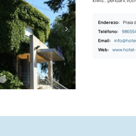
kiwis… pendant votr
Enderezo
:
Praia 
Teléfono
:
98655
Email:
info@hotel
Web:
www.hotel-