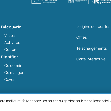
L'origine de tous le
Découvrir
Visites
Offres
Activités
Téléchargements
Culture
Planifier
Carte interactive
Où dormir
Où manger
Caves
ore meilleure 🍪 Acceptez-les toutes ou gardez seulement l'essentiel, c
Mentions légales
Politi