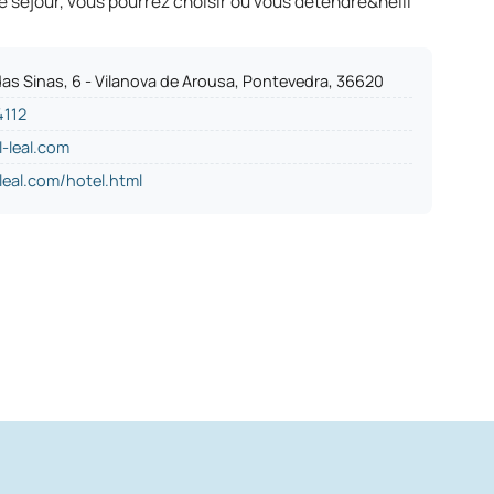
e séjour, vous pourrez choisir où vous détendre&helli
das Sinas, 6 - Vilanova de Arousa, Pontevedra, 36620
4112
-leal.com
leal.com/hotel.html