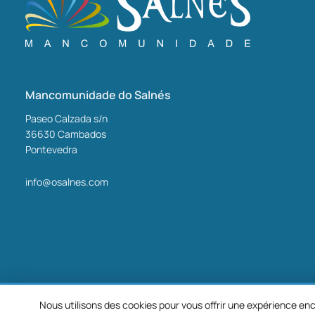
Mancomunidade do Salnés
Paseo Calzada s/n
36630
Cambados
Pontevedra
info@osalnes.com
Nous utilisons des cookies pour vous offrir une expérience enc
©2026 Mancomunidade O Salnés