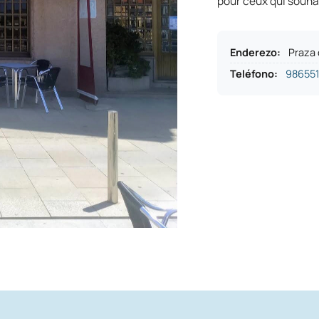
pour ceux qui souhait
Enderezo
:
Praza
Teléfono
:
98655