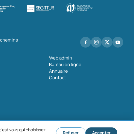
s chemins
Web admin
Bureau en ligne
Annuaire
Contact
'est vous qui choisissez !
Refuser
Accepter
que de confidentialité
Politique de cookies
Paramètres des cookies