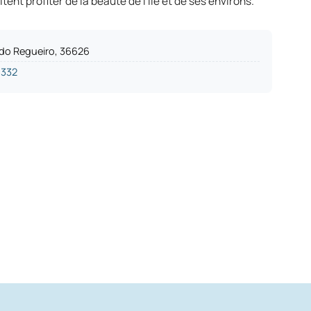
ent profiter de la beauté de l'île et de ses environs.
 do Regueiro, 36626
1332