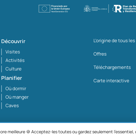
L'origine de tous le
Découvrir
Visites
Offres
Activités
Téléchargements
Culture
Planifier
Carte interactive
Où dormir
Où manger
Caves
ore meilleure 🍪 Acceptez-les toutes ou gardez seulement l'essentiel, c
Mentions légales
Politi