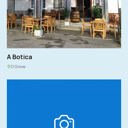
A Botica
O Grove