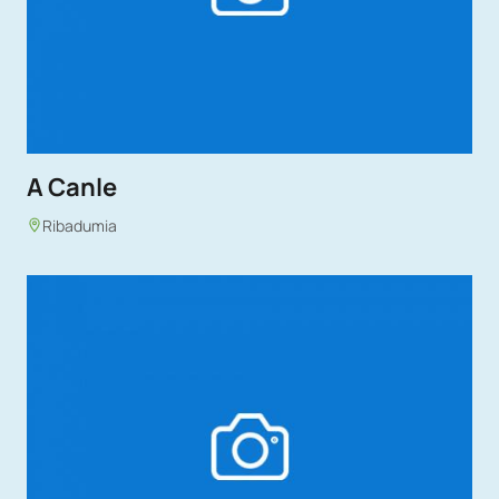
A Canle
Ribadumia