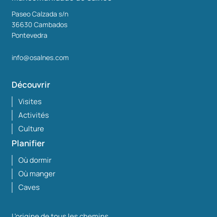
Paseo Calzada s/n
36630
Cambados
Pontevedra
info@osalnes.com
Découvrir
Visites
Activités
Culture
Planifier
Où dormir
Où manger
Caves
L'origine de tous les chemins