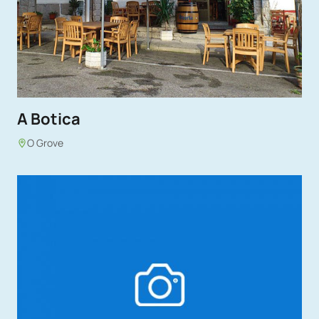
A Botica
O Grove