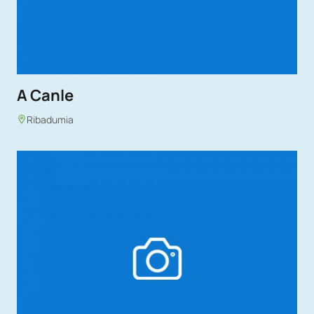
A Canle
Ribadumia