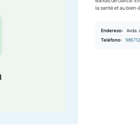
Baixas de Galice. El
la santé et au bien-
Enderezo
:
Avda.
Teléfono
:
98671