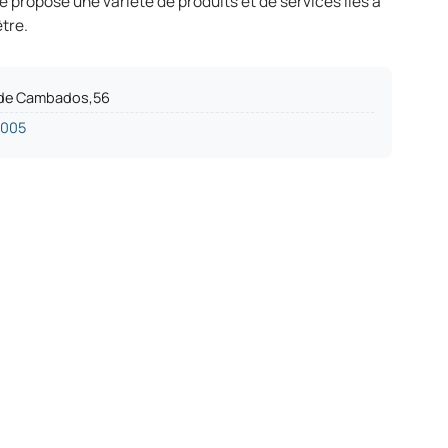
le propose une variété de produits et de services liés à
être.
 de Cambados,56
2005