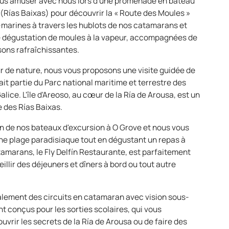
ous amuser avec nous lors d'une promenade en bateau
 (Rías Baixas) pour découvrir la « Route des Moules »
marines à travers les hublots de nos catamarans et
ne dégustation de moules à la vapeur, accompagnées de
ssons rafraîchissantes.
r de nature, nous vous proposons une visite guidée de
 fait partie du Parc national maritime et terrestre des
alice. L'île d'Areoso, au cœur de la Ría de Arousa, est un
e des Rías Baixas.
un de nos bateaux d'excursion à O Grove et nous vous
e plage paradisiaque tout en dégustant un repas à
tamarans, le Fly Delfín Restaurante, est parfaitement
llir des déjeuners et dîners à bord ou tout autre
lement des circuits en catamaran avec vision sous-
t conçus pour les sorties scolaires, qui vous
vrir les secrets de la Ría de Arousa ou de faire des