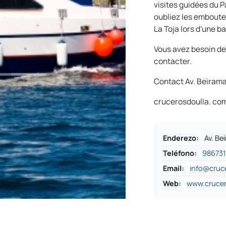
visites guidées du P
oubliez les emboutei
La Toja lors d'une ba
Vous avez besoin de
contacter.
Contact Av. Beirama
crucerosdoulla. co
Enderezo
:
Av. Be
Teléfono
:
986731
Email:
info@cruc
Web:
www.crucer