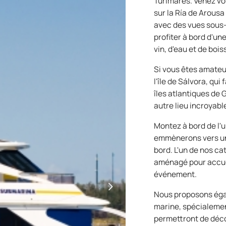
Turimares. Venez v
sur la Ría de Arousa
avec des vues sous-
profiter à bord d'u
vin, d'eau et de boi
Si vous êtes amateu
l'île de Sálvora, qui
îles atlantiques de G
autre lieu incroyabl
Montez à bord de l'
emmènerons vers un
bord. L'un de nos ca
aménagé pour accuei
événement.
Nous proposons éga
marine, spécialemen
permettront de décou