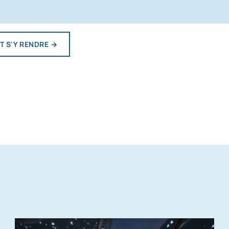
 S'Y RENDRE
→