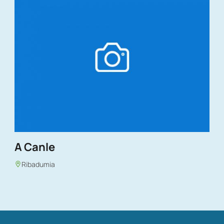
A Canle
Ribadumia