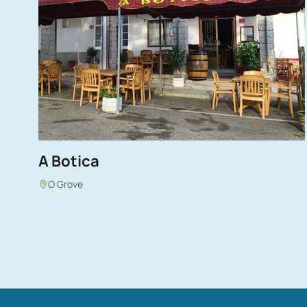
A Botica
O Grove