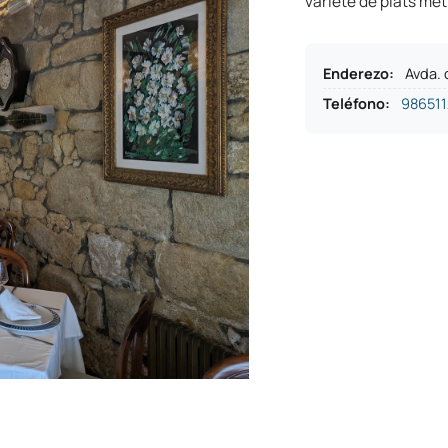
variété de plats met
Enderezo
:
Avda. 
Teléfono
:
98651