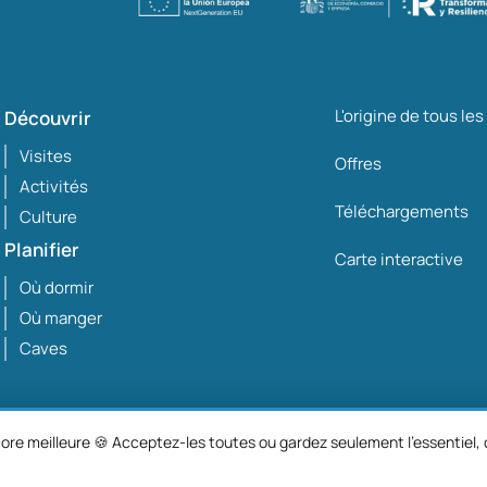
L'origine de tous le
Découvrir
Visites
Offres
Activités
Téléchargements
Culture
Planifier
Carte interactive
Où dormir
Où manger
Caves
ore meilleure 🍪 Acceptez-les toutes ou gardez seulement l'essentiel, c
Mentions légales
Politi