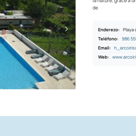
la nature, grâce à u
de
Enderezo
:
Playa 
Teléfono
:
986 55
Email:
h_arcoiri
Web:
www.arcoir