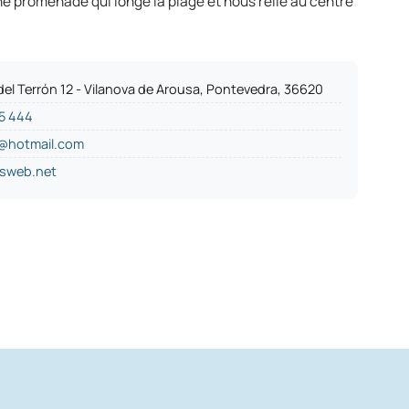
ne promenade qui longe la plage et nous relie au centre
del Terrón 12 - Vilanova de Arousa, Pontevedra, 36620
5 444
s@hotmail.com
isweb.net