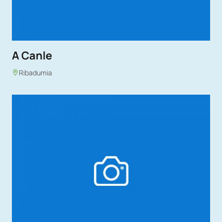
A Canle
Ribadumia