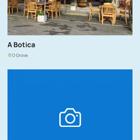
A Botica
O Grove