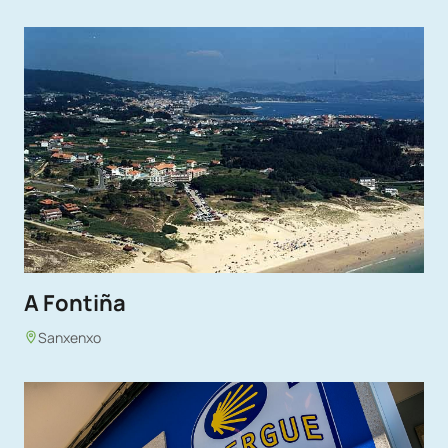
A Fontiña
Sanxenxo