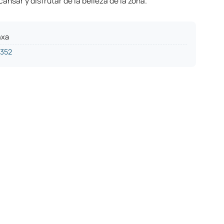
cansar y disfrutar de la belleza de la zona.
nxa
1352