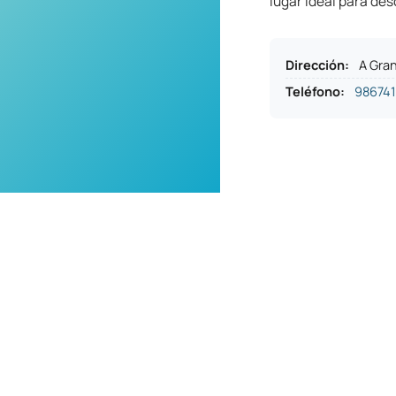
lugar ideal para des
Dirección
:
A Gra
Teléfono
:
98674