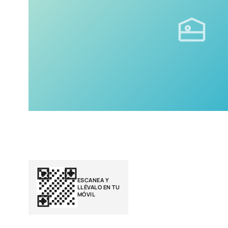
ESCANEA Y
LLÉVALO EN TU
MÓVIL